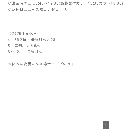
◇営業時間……8:45〜17:30(最終受付カラー15:30カット16:00)
◇定休日……月火曜日、祝日、他
◇2026年定休日
4月28を除く毎週月火と29
5月毎週月火と6水
6〜12月 毎週月火
※休みは変更になる場合もございます
1